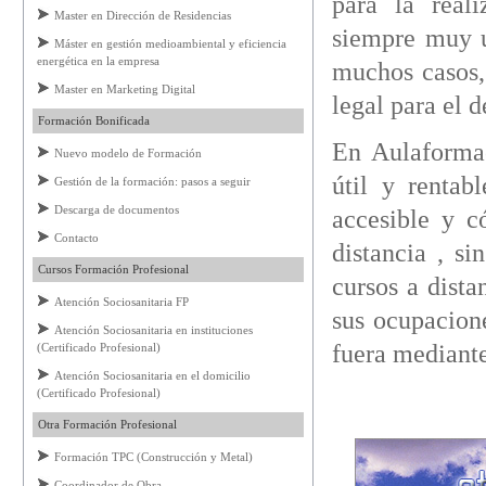
para la real
Master en Dirección de Residencias
siempre muy u
Máster en gestión medioambiental y eficiencia
energética en la empresa
muchos casos,
Master en Marketing Digital
legal para el 
Formación Bonificada
En Aulaformac
Nuevo modelo de Formación
útil y rentab
Gestión de la formación: pasos a seguir
Descarga de documentos
accesible y c
Contacto
distancia , si
Cursos Formación Profesional
cursos a dist
Atención Sociosanitaria FP
sus ocupacione
Atención Sociosanitaria en instituciones
fuera mediante
(Certificado Profesional)
Atención Sociosanitaria en el domicilio
(Certificado Profesional)
Otra Formación Profesional
Formación TPC (Construcción y Metal)
Coordinador de Obra