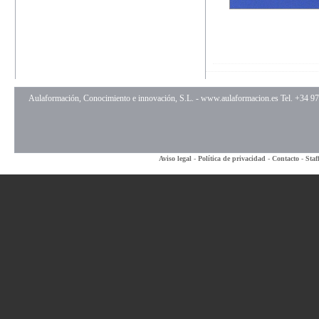
Aulaformación, Conocimiento e innovación, S.L. -
www.aulaformacion.es
Tel. +34 9
Aviso legal
-
Política de privacidad
-
Contacto
-
Staf