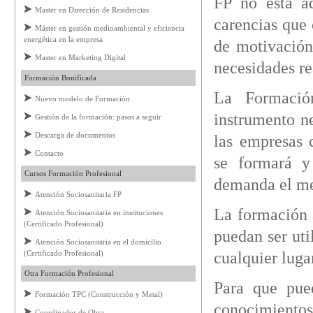
FP no está ad
Master en Dirección de Residencias
carencias que 
Máster en gestión medioambiental y eficiencia
energética en la empresa
de motivación
Master en Marketing Digital
necesidades re
Formación Bonificada
La Formació
Nuevo modelo de Formación
instrumento n
Gestión de la formación: pasos a seguir
Descarga de documentos
las empresas c
Contacto
se formará y
Cursos Formación Profesional
demanda el m
Atención Sociosanitaria FP
La formación 
Atención Sociosanitaria en instituciones
(Certificado Profesional)
puedan ser uti
Atención Sociosanitaria en el domicilio
(Certificado Profesional)
cualquier lug
Otra Formación Profesional
Para que pue
Formación TPC (Construcción y Metal)
conocimientos
Coordinador de Obra