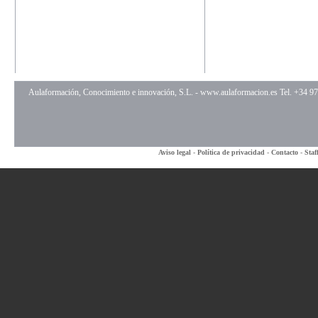
Aulaformación, Conocimiento e innovación, S.L. -
www.aulaformacion.es
Tel. +34 9
Aviso legal
-
Política de privacidad
-
Contacto
-
Staf