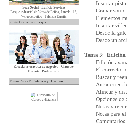
Insertar pist
Sede Social : Edificio Servinet
Grabar soni
Parque industrial de Venta de Baños, Parcela 113,
Venta de Baños - Palencia España
Elementos mu
Contactar con nuestros agentes
Insertar víde
Desde la gal
Desde un arc
Tema 3: Edición 
Edición avan
Escuela interactiva de negocios - Claustro
El corrector 
Docente: Profesorado
Buscar y ree
Formación de Profesionales y Directivos
Autocorrecci
Alinear y dis
Opciones de 
Notas y reco
Notas para e
Comentarios