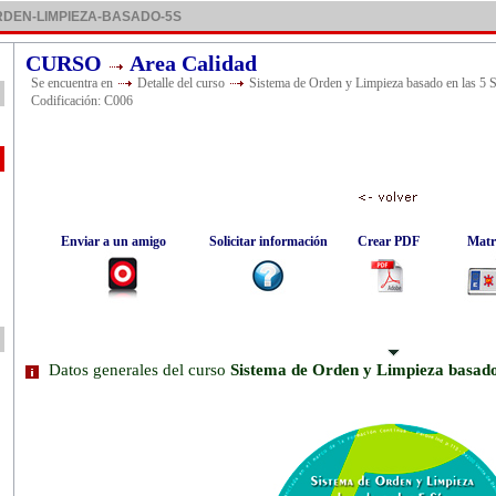
DEN-LIMPIEZA-BASADO-5S
CURSO
Area Calidad
Se encuentra en
Detalle del curso
Sistema de Orden y Limpieza basado en las 5 S
Codificación: C006
Enviar a un amigo
Solicitar información
Crear PDF
Matr
Datos generales del curso
Sistema de Orden y Limpieza basado 