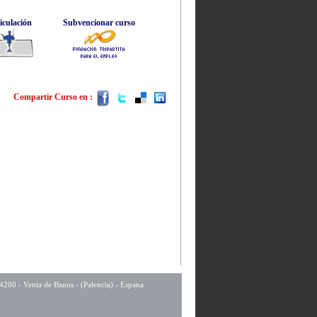
iculación
Subvencionar curso
Compartir Curso en :
34200 - Venta de Banos - (Palencia) - Espana