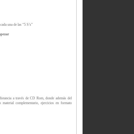
 cada una de las “5 S’s”
mpezar
 a distancia a través de CD Rom, donde además del
o material complementario, ejercicios en formato