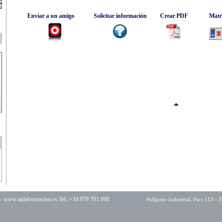
Enviar a un amigo
Solicitar información
Crear PDF
Matr
 -
www.aulaformacion.es
Tel. +34 979 761 060
Polígono Industrial, Parc 113 - 