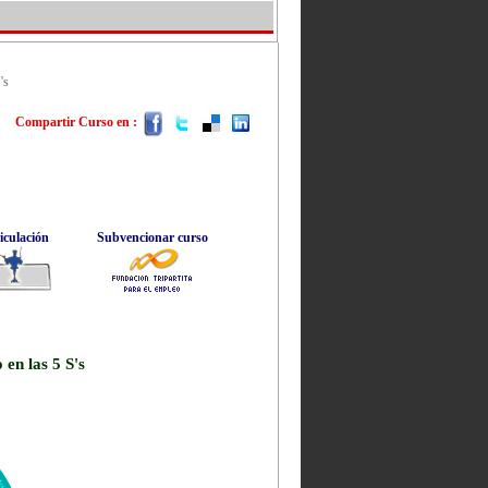
's
Compartir Curso en :
iculación
Subvencionar curso
en las 5 S's