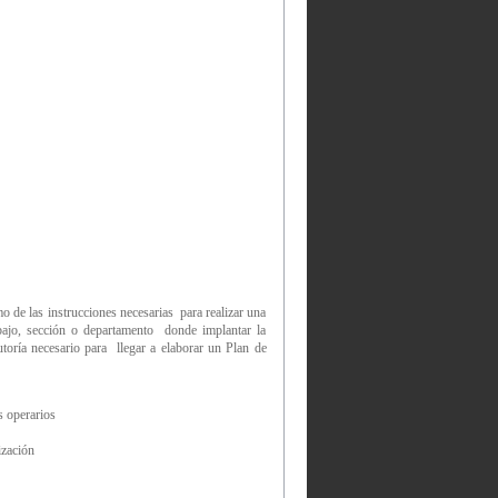
o de las instrucciones necesarias para realizar una
bajo, sección o departamento donde implantar la
toría necesario para llegar a elaborar un Plan de
s operarios
ización