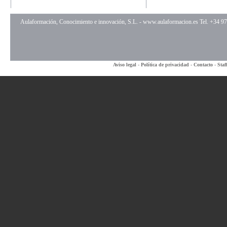
Aulaformación, Conocimiento e innovación, S.L. -
www.aulaformacion.es
Tel. +34 9
Aviso legal
-
Política de privacidad
-
Contacto
-
Staf