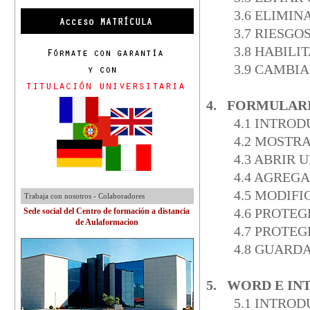
3.6 ELIMI
3.7 RIESG
3.8 HABIL
3.9 CAMBI
4. FORMULAR
4.1 INTRO
4.2 MOSTR
4.3 ABRIR
4.4 AGREG
4.5 MODIF
Trabaja con nosotros - Colaboradores
4.6 PROTE
Sede social del Centro de formación a distancia
de Aulaformacion
4.7 PROTE
4.8 GUARD
5. WORD E IN
5.1 INTRO