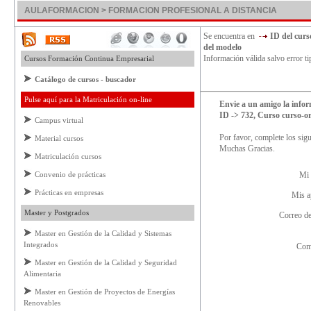
AULAFORMACION > FORMACION PROFESIONAL A DISTANCIA
Se encuentra en
ID del cur
del modelo
Información válida salvo error ti
Cursos Formación Continua Empresarial
Catálogo de cursos - buscador
Pulse aquí para la Matriculación on-line
Envie a un amigo la infor
ID -> 732, Curso curso-o
Campus virtual
Por favor, complete los sigu
Material cursos
Muchas Gracias.
Matriculación cursos
Convenio de prácticas
Mi
Prácticas en empresas
Mis a
Master y Postgrados
Correo d
Master en Gestión de la Calidad y Sistemas
Integrados
Com
Master en Gestión de la Calidad y Seguridad
Alimentaria
Master en Gestión de Proyectos de Energías
Renovables