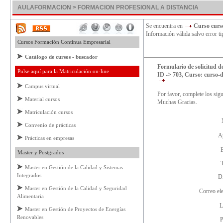
AULAFORMACION > FORMACION PROFESIONAL A DISTANCIA
Se encuentra en
Curso curs
Información válida salvo error ti
Cursos Formación Continua Empresarial
Catálogo de cursos - buscador
Formulario de solicitud d
Pulse aquí para la Matriculación on-line
ID -> 703, Curso: curso-
Campus virtual
Por favor, complete los sig
Material cursos
Muchas Gracias.
Matriculación cursos
Convenio de prácticas
A
Prácticas en empresas
Master y Postgrados
Master en Gestión de la Calidad y Sistemas
Integrados
D
Master en Gestión de la Calidad y Seguridad
Correo el
Alimentaria
L
Master en Gestión de Proyectos de Energías
Renovables
P