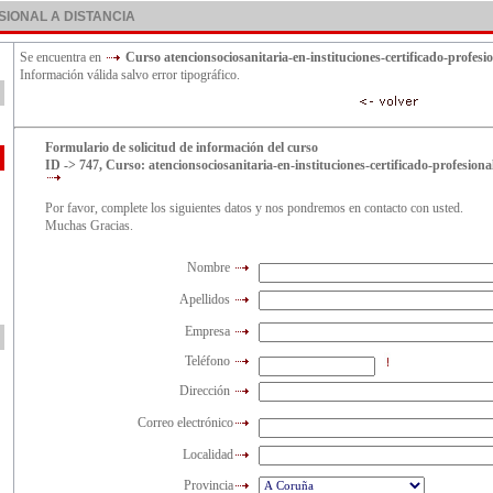
IONAL A DISTANCIA
Se encuentra en
Curso atencionsociosanitaria-en-instituciones-certificado-profesi
Información válida salvo error tipográfico.
Formulario de solicitud de información del curso
ID -> 747, Curso: atencionsociosanitaria-en-instituciones-certificado-profesiona
Por favor, complete los siguientes datos y nos pondremos en contacto con usted.
Muchas Gracias.
Nombre
Apellidos
Empresa
Teléfono
Dirección
Correo electrónico
Localidad
Provincia