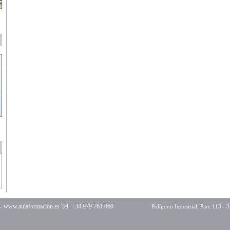
 -
www.aulaformacion.es
Tel. +34 979 761 060
Polígono Industrial, Parc 113 - 