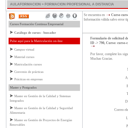
AULAFORMACION > FORMACION PROFESIONAL A DISTANCIA
Se encuentra en
Curso curs
Información válida salvo error ti
Cursos Formación Continua Empresarial
Catálogo de cursos - buscador
Formulario de solicitud d
Pulse aquí para la Matriculación on-line
ID -> 790, Curso: curso-
Campus virtual
Por favor, complete los sig
Material cursos
Muchas Gracias.
Matriculación cursos
Convenio de prácticas
A
Prácticas en empresas
Master y Postgrados
Master en Gestión de la Calidad y Sistemas
Integrados
D
Master en Gestión de la Calidad y Seguridad
Correo el
Alimentaria
L
Master en Gestión de Proyectos de Energías
Renovables
P