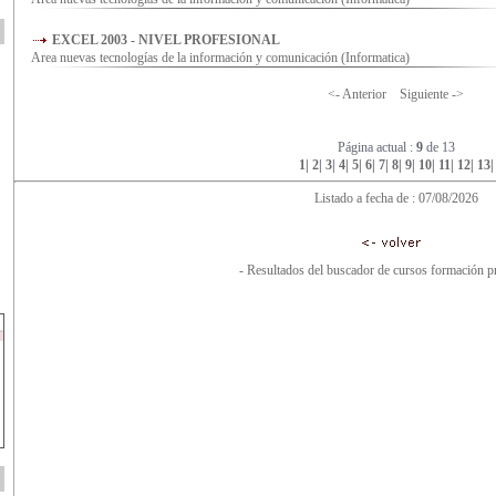
EXCEL 2003 - NIVEL PROFESIONAL
Area nuevas tecnologías de la información y comunicación (Informatica)
<- Anterior
Siguiente ->
Página actual :
9
de 13
1
|
2
|
3
|
4
|
5
|
6
|
7
|
8
|
9
|
10
|
11
|
12
|
13
|
Listado a fecha de : 07/08/2026
- Resultados del buscador de cursos formación pr