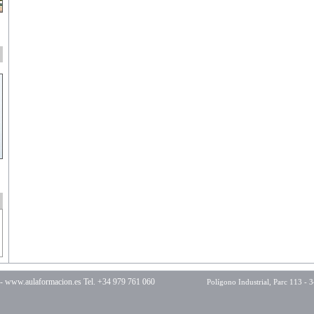
 -
www.aulaformacion.es
Tel. +34 979 761 060
Polígono Industrial, Parc 113 - 