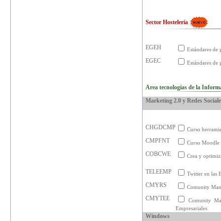
Sector Hostelería
EGEH
Estándares de 
EGEC
Estándares de 
Area tecnologías de la Inform
Marketing 2.0 y Redes Social
CHGDCMP
Curso herramie
CMPFNT
Curso Moodle 
COBCWE
Crea y optimiz
TELEEMP
Twitter en las 
CMYRS
Comunity Mana
CMYTEE
Comunity Man
Empresariales
Windows