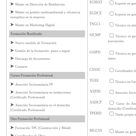
EGMAT
Experto en ge
Master en Dirección de Residencias
Máster en gestión medioambiental y eficiencia
EGDCE
Experto en ges
energética en la empresa
TSGCI
Master en Marketing Digital
Técnico en sis
Formación Bonificada
SICMP
Técnico en ges
prevención.
Nuevo modelo de Formación
Gestión de la formación: pasos a seguir
GSIPD
Técnico en ges
datos.
Descarga de documentos
Contacto
CSSSC
Coordinador de
Cursos Formación Profesional
TGEE
Técnico en Ges
Atención Sociosanitaria FP
ASPDI
Atención Sociosanitaria en instituciones
Atención Socio
(Certificado Profesional)
ASDCP
Curso de Ate
Atención Sociosanitaria en el domicilio
domicilio (Certific
(Certificado Profesional)
TPEHD
Título propio e
Otra Formación Profesional
Formación TPC (Construcción y Metal)
MGCSS
Master en gest
Coordinador de Obra