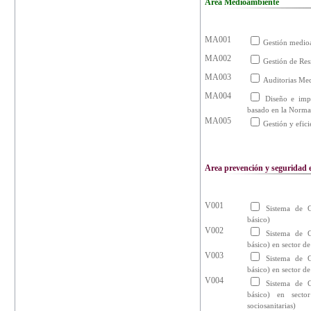
Area Medioambiente
MA001
Gestión medioa
MA002
Gestión de Res
MA003
Auditorias Me
MA004
Diseño e imp
basado en la Norm
MA005
Gestión y efici
Area prevención y seguridad e
V001
Sistema de G
básico)
V002
Sistema de G
básico) en sector de
V003
Sistema de G
básico) en sector d
V004
Sistema de G
básico) en secto
sociosanitarias)