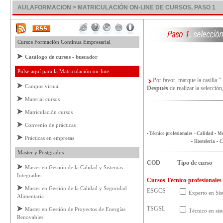
AULAFORMACION > MATRICULACIÓN ON-LINE DE CURSOS, PASO 1
Cursos Formación Continua Empresarial
Catálogo de cursos - buscador
Pulse aquí para la Matriculación on-line
Por favor, marque la casilla
"
Campus virtual
Después
de realizar la selección
Material cursos
Matriculación cursos
Convenio de prácticas
-
Técnico profesionales
- Calidad
-
Me
Prácticas en empresas
-
Hostelería
-
C
Master y Postgrados
COD
Tipo de curso
Master en Gestión de la Calidad y Sistemas
Integrados
Cursos Técnico-profesionale
Master en Gestión de la Calidad y Seguridad
ESGCS
Experto en Sis
Alimentaria
TSGSL
Master en Gestión de Proyectos de Energías
Técnico en sis
Renovables