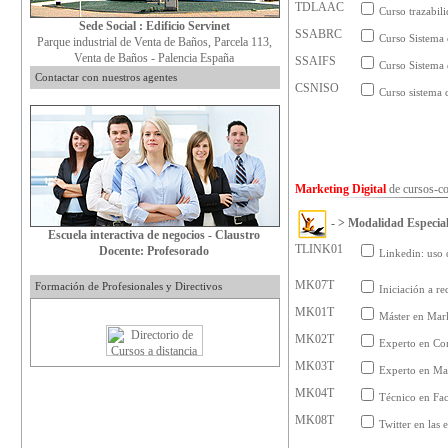
TDLAAC
Curso trazabil
Sede Social : Edificio Servinet
SSABRC
Curso Sistema 
Parque industrial de Venta de Baños, Parcela 113,
Venta de Baños - Palencia España
SSAIFS
Curso Sistema 
Contactar con nuestros agentes
CSNISO
Curso sistema
Marketing Digital
de
cursos-c
- > Modalidad Especial,
Escuela interactiva de negocios - Claustro
TLINK01
Docente: Profesorado
Linkedin: uso 
MK07T
Formación de Profesionales y Directivos
Iniciación a r
MK01T
Máster en Mark
MK02T
Experto en Co
MK03T
Experto en Mar
MK04T
Técnico en Fa
MK08T
Twitter en las 