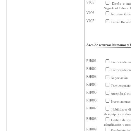
V005
Diseño e imp
Seguridad Laboral
V006
Introducción a
V007
Carné Oficial d
Area de recursos humanos y h
RH001
Técnicas de m
RH002
Técnicas de cr
RH003
Negociación
RH004
Técnicas profe
RH005
Atención al cli
RH006
Presentaciones
RH007
Habilidades di
de equipos, conducc
RH008
Gestión de lo
planificación y gest
RH009
Resolución de 