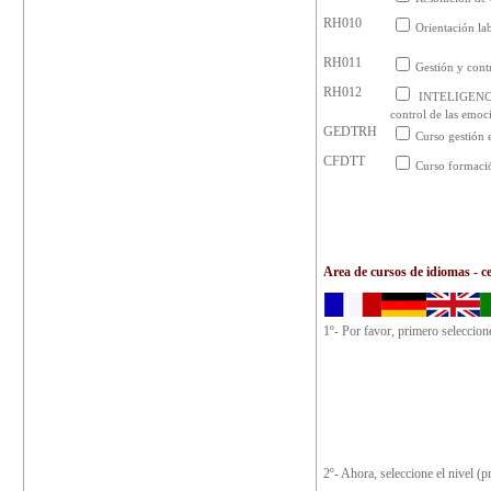
RH010
Orientación la
RH011
Gestión y contr
RH012
INTELIGENCI
control de las emoc
GEDTRH
Curso gestión 
CFDTT
Curso formació
Area de cursos de idiomas - ce
1º- Por favor, primero seleccion
2º- Ahora, seleccione el nivel (p