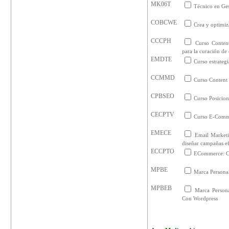
MK06T
Técnico en Ges
COBCWE
Crea y optimiz
CCCPH
Curso Content
para la curación de
EMDTE
Curso estrateg
CCMMD
Curso Content
CPBSEO
Curso Posicio
CECPTV
Curso E-Comme
EMECE
Email Marketi
diseñar campañas ef
ECCPTO
ECommerce: Cr
MPBE
Marca Persona
MPBEB
Marca Person
Con Wordpress