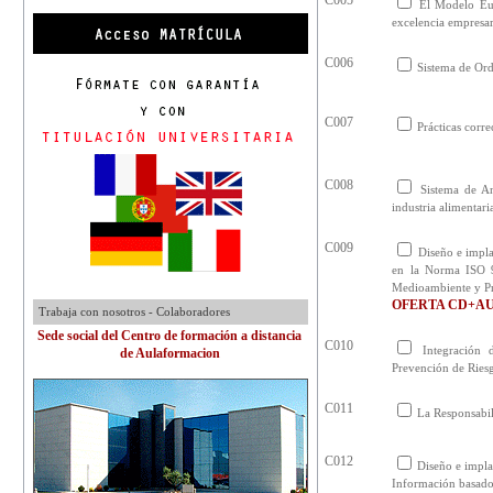
C005
El Modelo Eur
excelencia empresar
C006
Sistema de Ord
C007
Prácticas corr
C008
Sistema de An
industria alimentari
C009
Diseño e impla
en la Norma ISO 9
Medioambiente y Pr
OFERTA CD+A
Trabaja con nosotros - Colaboradores
Sede social del Centro de formación a distancia
C010
Integración 
de Aulaformacion
Prevención de Ries
C011
La Responsabil
C012
Diseño e impla
Información basad