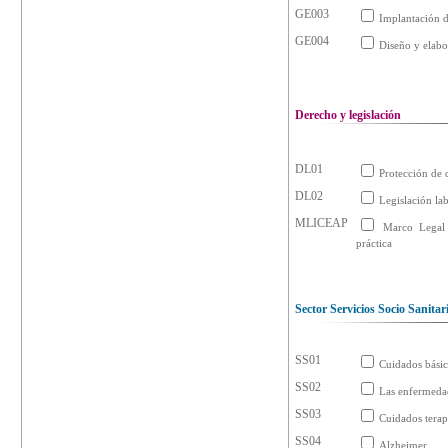
GE003
Implantación d
GE004
Diseño y elabo
Derecho y legislación
DL01
Protección de 
DL02
Legislación lab
MLICEAP
Marco Legal 
práctica
Sector Servicios Socio Sanitar
SS01
Cuidados básic
SS02
Las enfermedad
SS03
Cuidados terap
SS04
Alzheimer