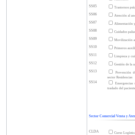
SS05
Trastornos psí
SS06
Atención al an
SS07
Alimentación y
SS08
Cuidados palia
SS09
Movilización a
SS10
Primeros auxil
SS11
Limpieza y cui
SS12
Gestión de la 
SS13
Prevención d
sector Residencias
SS14
Emergencias s
traslado del pacient
Sector Comercial Venta y Aten
CLDA
Curso Logísti