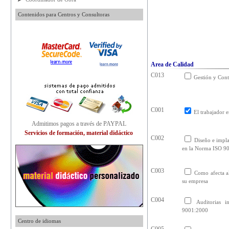
Contenidos para Centros y Consultoras
Area de Calidad
C013
Gestión y Cont
C001
El trabajador 
Admitimos pagos a través de PAYPAL
Servicios de formación, material didáctico
C002
Diseño e impla
en la Norma ISO 9
C003
Como afecta a
su empresa
C004
Auditorias i
9001:2000
Centro de idiomas