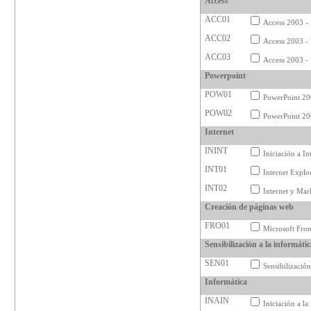
Access
ACC01
Access 2003 - 
ACC02
Access 2003 -
ACC03
Access 2003 - 
Powerpoint
POW01
PowerPoint 20
POW02
PowerPoint 20
Internet
ININT
Iniciación a In
INT01
Internet Explo
INT02
Internet y Mar
Creación de páginas web
FRO01
Microsoft Fro
Sensibilización a la informáti
SEN01
Sensibilización
Informática
INAIN
Iniciación a l