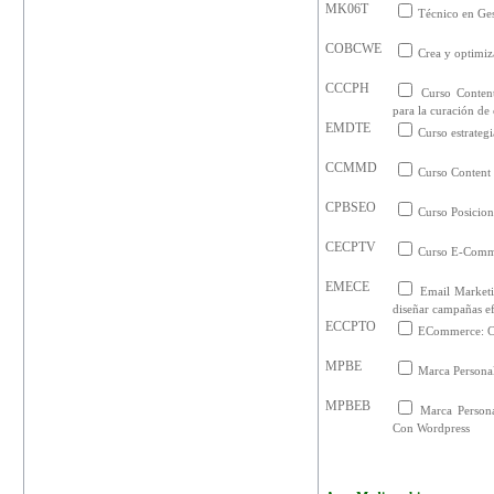
MK06T
Técnico en Ges
COBCWE
Crea y optimiz
CCCPH
Curso Content
para la curación de
EMDTE
Curso estrateg
CCMMD
Curso Content
CPBSEO
Curso Posicio
CECPTV
Curso E-Comme
EMECE
Email Marketi
diseñar campañas ef
ECCPTO
ECommerce: Cr
MPBE
Marca Persona
MPBEB
Marca Person
Con Wordpress