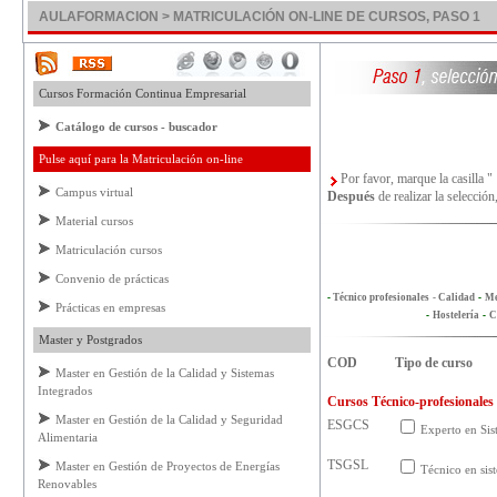
AULAFORMACION > MATRICULACIÓN ON-LINE DE CURSOS, PASO 1
Cursos Formación Continua Empresarial
Catálogo de cursos - buscador
Pulse aquí para la Matriculación on-line
Por favor, marque la casilla
"
Campus virtual
Después
de realizar la selección
Material cursos
Matriculación cursos
Convenio de prácticas
-
Técnico profesionales
- Calidad
-
Me
Prácticas en empresas
-
Hostelería
-
C
Master y Postgrados
COD
Tipo de curso
Master en Gestión de la Calidad y Sistemas
Integrados
Cursos Técnico-profesionale
Master en Gestión de la Calidad y Seguridad
ESGCS
Experto en Sis
Alimentaria
TSGSL
Master en Gestión de Proyectos de Energías
Técnico en sis
Renovables