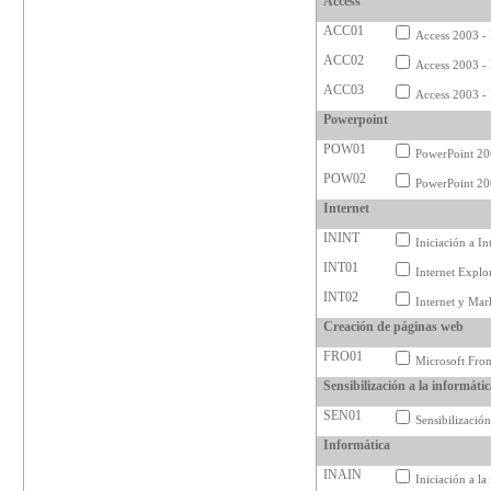
Access
ACC01
Access 2003 - 
ACC02
Access 2003 -
ACC03
Access 2003 - 
Powerpoint
POW01
PowerPoint 20
POW02
PowerPoint 20
Internet
ININT
Iniciación a In
INT01
Internet Explo
INT02
Internet y Mar
Creación de páginas web
FRO01
Microsoft Fro
Sensibilización a la informáti
SEN01
Sensibilización
Informática
INAIN
Iniciación a l