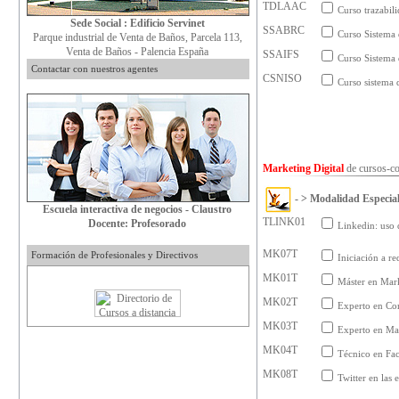
TDLAAC
Curso trazabil
Sede Social : Edificio Servinet
SSABRC
Curso Sistema 
Parque industrial de Venta de Baños, Parcela 113,
Venta de Baños - Palencia España
SSAIFS
Curso Sistema 
Contactar con nuestros agentes
CSNISO
Curso sistema
Marketing Digital
de
cursos-c
- > Modalidad Especial,
Escuela interactiva de negocios - Claustro
TLINK01
Docente: Profesorado
Linkedin: uso 
MK07T
Formación de Profesionales y Directivos
Iniciación a r
MK01T
Máster en Mark
MK02T
Experto en Co
MK03T
Experto en Mar
MK04T
Técnico en Fa
MK08T
Twitter en las 