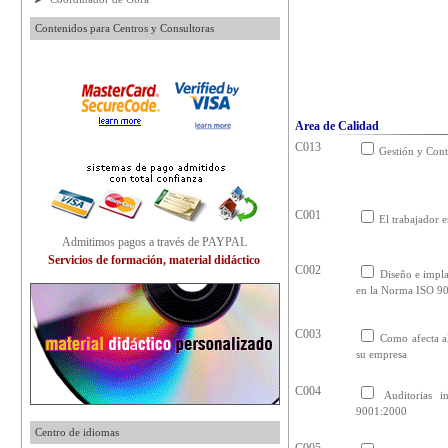
Contenidos para Centros y Consultoras
Area de Calidad
C013
Gestión y Cont
C001
El trabajador 
Admitimos pagos a través de PAYPAL
Servicios de formación, material didáctico
C002
Diseño e impla
en la Norma ISO 9
C003
Como afecta a
su empresa
C004
Auditorias i
9001:2000
Centro de idiomas