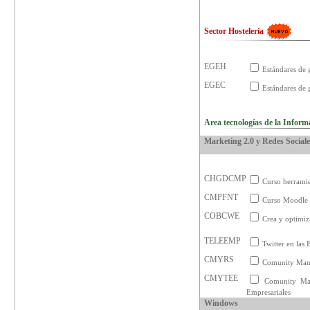
Sector Hostelería
EGEH
Estándares de 
EGEC
Estándares de 
Area tecnologías de la Inform
Marketing 2.0 y Redes Social
CHGDCMP
Curso herramie
CMPFNT
Curso Moodle 
COBCWE
Crea y optimiz
TELEEMP
Twitter en las 
CMYRS
Comunity Mana
CMYTEE
Comunity Man
Empresariales
Windows