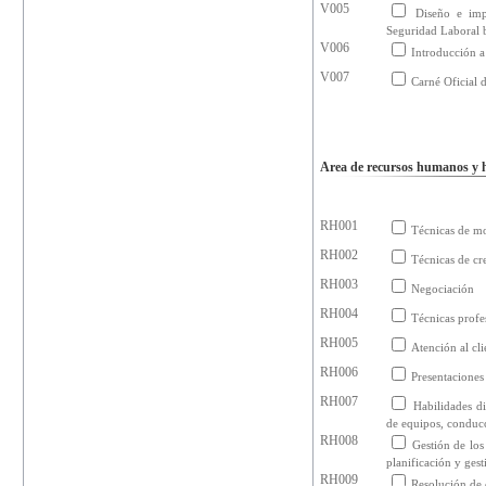
V005
Diseño e imp
Seguridad Laboral
V006
Introducción a
V007
Carné Oficial d
Area de recursos humanos y h
RH001
Técnicas de m
RH002
Técnicas de cr
RH003
Negociación
RH004
Técnicas profe
RH005
Atención al cli
RH006
Presentaciones
RH007
Habilidades di
de equipos, conducc
RH008
Gestión de lo
planificación y gest
RH009
Resolución de 