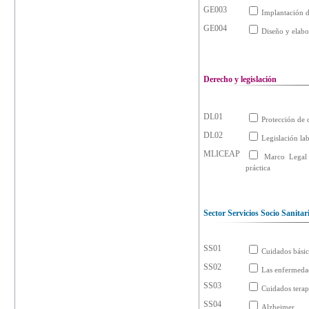
GE003
Implantación d
GE004
Diseño y elabo
Derecho y legislación
DL01
Protección de 
DL02
Legislación lab
MLICEAP
Marco Legal 
práctica
Sector Servicios Socio Sanitar
SS01
Cuidados básic
SS02
Las enfermedad
SS03
Cuidados terap
SS04
Alzheimer