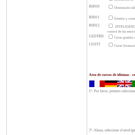
RH010
Orientación la
RH011
Gestión y contr
RH012
INTELIGENCI
control de las emoc
GEDTRH
Curso gestión 
CFDTT
Curso formació
Area de cursos de idiomas - ce
1º- Por favor, primero seleccion
2º- Ahora, seleccione el nivel (p