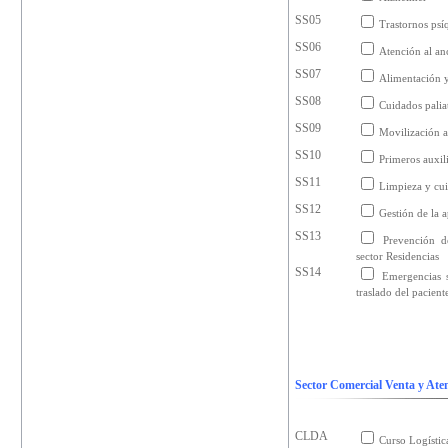
SS05
Trastornos psí
SS06
Atención al an
SS07
Alimentación y
SS08
Cuidados palia
SS09
Movilización a
SS10
Primeros auxil
SS11
Limpieza y cui
SS12
Gestión de la 
SS13
Prevención d
sector Residencias
SS14
Emergencias s
traslado del pacient
Sector Comercial Venta y Aten
CLDA
Curso Logísti