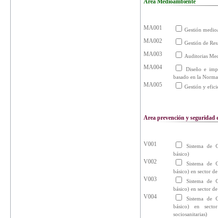
Area Medioambiente
MA001
Gestión medioa
MA002
Gestión de Res
MA003
Auditorias Me
MA004
Diseño e imp
basado en la Norm
MA005
Gestión y efici
Area prevención y seguridad e
V001
Sistema de G
básico)
V002
Sistema de G
básico) en sector de
V003
Sistema de G
básico) en sector d
V004
Sistema de G
básico) en secto
sociosanitarias)