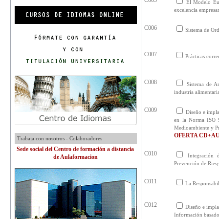
C005
El Modelo Eur
excelencia empresar
C006
Sistema de Ord
C007
Prácticas corr
C008
Sistema de An
industria alimentari
C009
Diseño e impla
en la Norma ISO 9
Medioambiente y Pr
OFERTA CD+A
Trabaja con nosotros - Colaboradores
Sede social del Centro de formación a distancia
C010
Integración 
de Aulaformacion
Prevención de Ries
C011
La Responsabil
C012
Diseño e impla
Información basad