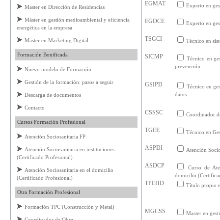
EGMAT
Experto en ge
Master en Dirección de Residencias
Máster en gestión medioambiental y eficiencia
EGDCE
Experto en ges
energética en la empresa
TSGCI
Master en Marketing Digital
Técnico en sis
Formación Bonificada
SICMP
Técnico en ges
prevención.
Nuevo modelo de Formación
Gestión de la formación: pasos a seguir
GSIPD
Técnico en ges
datos.
Descarga de documentos
Contacto
CSSSC
Coordinador de
Cursos Formación Profesional
TGEE
Técnico en Ges
Atención Sociosanitaria FP
ASPDI
Atención Sociosanitaria en instituciones
Atención Socio
(Certificado Profesional)
ASDCP
Curso de Ate
Atención Sociosanitaria en el domicilio
domicilio (Certific
(Certificado Profesional)
TPEHD
Título propio e
Otra Formación Profesional
Formación TPC (Construcción y Metal)
MGCSS
Master en gest
Coordinador de Obra